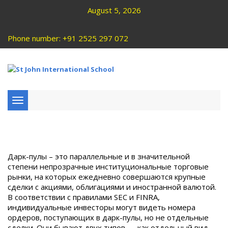
August 5, 2026
Phone number: +91 2525 297 072
Toggle
navigation
Дарк-пулы – это параллельные и в значительной
степени непрозрачные институциональные торговые
рынки, на которых ежедневно совершаются крупные
сделки с акциями, облигациями и иностранной валютой.
В соответствии с правилами SEC и FINRA,
индивидуальные инвесторы могут видеть номера
ордеров, поступающих в дарк-пулы, но не отдельные
сделки. Они бывают двух типов — как отдельный вид