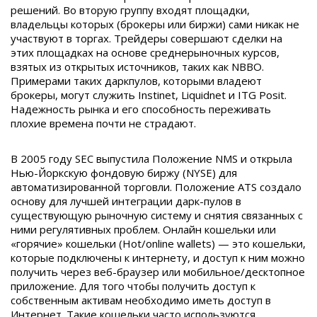
решений. Во вторую группу входят площадки,
владельцы которых (брокеры или биржи) сами никак не
участвуют в торгах. Трейдеры совершают сделки на
этих площадках на основе среднерыночных курсов,
взятых из открытых источников, таких как NBBO.
Примерами таких даркпулов, которыми владеют
брокеры, могут служить Instinet, Liquidnet и ITG Posit.
Надежность рынка и его способность переживать
плохие времена почти не страдают.
В 2005 году SEC выпустила Положение NMS и открыла
Нью-Йоркскую фондовую биржу (NYSE) для
автоматизированной торговли. Положение ATS создало
основу для лучшей интеграции дарк-пулов в
существующую рыночную систему и снятия связанных с
ними регулятивных проблем. Онлайн кошельки или
«горячие» кошельки (Hot/online wallets) — это кошельки,
которые подключены к интернету, и доступ к ним можно
получить через веб-браузер или мобильное/десктопное
приложение. Для того чтобы получить доступ к
собственным активам необходимо иметь доступ в
Интернет. Такие кошельки часто используются